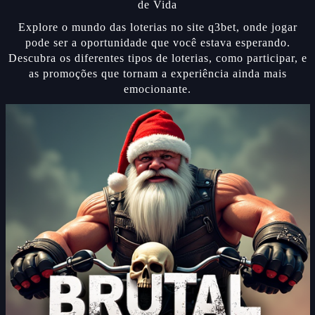
de Vida
Explore o mundo das loterias no site q3bet, onde jogar
pode ser a oportunidade que você estava esperando.
Descubra os diferentes tipos de loterias, como participar, e
as promoções que tornam a experiência ainda mais
emocionante.