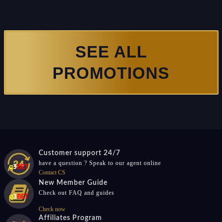
SEE ALL
PROMOTIONS
Customer support 24/7
have a question ? Speak to our agent online
Contact CS
New Member Guide
Check out FAQ and guides
Check now
Affiliates Program