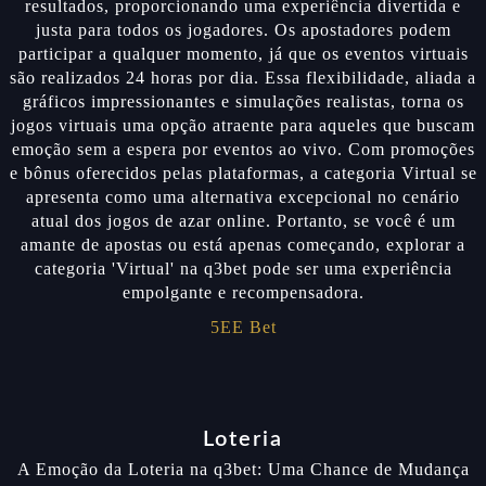
resultados, proporcionando uma experiência divertida e
justa para todos os jogadores. Os apostadores podem
participar a qualquer momento, já que os eventos virtuais
são realizados 24 horas por dia. Essa flexibilidade, aliada a
gráficos impressionantes e simulações realistas, torna os
jogos virtuais uma opção atraente para aqueles que buscam
emoção sem a espera por eventos ao vivo. Com promoções
e bônus oferecidos pelas plataformas, a categoria Virtual se
apresenta como uma alternativa excepcional no cenário
atual dos jogos de azar online. Portanto, se você é um
amante de apostas ou está apenas começando, explorar a
categoria 'Virtual' na q3bet pode ser uma experiência
empolgante e recompensadora.
5EE Bet
Loteria
A Emoção da Loteria na q3bet: Uma Chance de Mudança