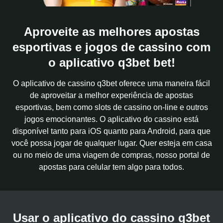
Aproveite as melhores apostas
esportivas e jogos de cassino com
o aplicativo q3bet bet!
O aplicativo de cassino q3bet oferece uma maneira fácil
de aproveitar a melhor experiência de apostas
esportivas, bem como slots de cassino on-line e outros
jogos emocionantes. O aplicativo do cassino está
disponível tanto para iOS quanto para Android, para que
você possa jogar de qualquer lugar. Quer esteja em casa
ou no meio de uma viagem de compras, nosso portal de
apostas para celular tem algo para todos.
Usar o aplicativo do cassino q3bet