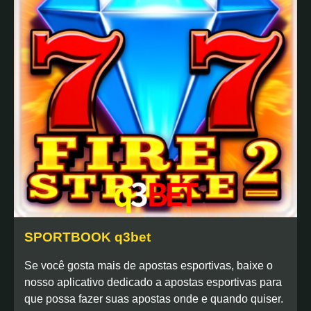
SPORTBOOK q3bet
Se você gosta mais de apostas esportivas, baixe o
nosso aplicativo dedicado a apostas esportivas para
que possa fazer suas apostas onde e quando quiser.