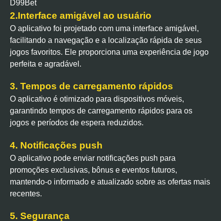
D99Bet
2.Interface amigável ao usuário
O aplicativo foi projetado com uma interface amigável,
facilitando a navegação e a localização rápida de seus
jogos favoritos. Ele proporciona uma experiência de jogo
perfeita e agradável.
3. Tempos de carregamento rápidos
O aplicativo é otimizado para dispositivos móveis,
garantindo tempos de carregamento rápidos para os
jogos e períodos de espera reduzidos.
4. Notificações push
O aplicativo pode enviar notificações push para
promoções exclusivas, bônus e eventos futuros,
mantendo-o informado e atualizado sobre as ofertas mais
recentes.
5. Segurança