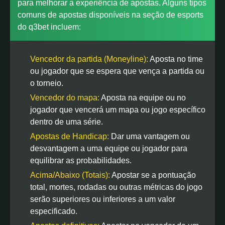
para melhorar a experiência de apostas. Alguns tipos
comuns de apostas disponíveis na seção de esports
do q3bet incluem:
Vencedor da partida (Moneyline):
Aposta no time
ou jogador que se espera que vença a partida ou
o torneio.
Vencedor do mapa:
Aposta na equipe ou no
jogador que vencerá um mapa ou jogo específico
dentro de uma série.
Apostas de Handicap:
Dar uma vantagem ou
desvantagem a uma equipe ou jogador para
equilibrar as probabilidades.
Acima/Abaixo (Totais):
Apostar se a pontuação
total, mortes, rodadas ou outras métricas do jogo
serão superiores ou inferiores a um valor
especificado.