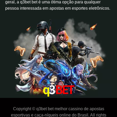
geral, a q3bet bet é uma ótima opção para qualquer
pessoa interessada em apostas em esportes eletrônicos.
Copyright © q3bet bet melhor cassino de apostas
esportivas e caça-níqueis online do Brasil. All rights