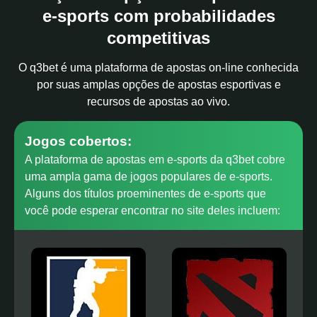
e-sports com probabilidades
competitivas
O q3bet é uma plataforma de apostas on-line conhecida
por suas amplas opções de apostas esportivas e
recursos de apostas ao vivo.
Jogos cobertos:
A plataforma de apostas em e-sports da q3bet cobre
uma ampla gama de jogos populares de e-sports.
Alguns dos títulos proeminentes de e-sports que
você pode esperar encontrar no site deles incluem: