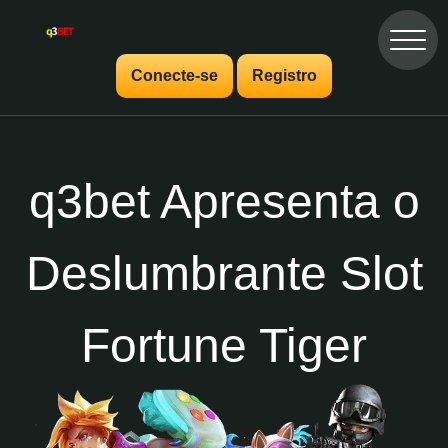
Conecte-se
Registro
q3bet Apresenta o
Deslumbrante Slot
Fortune Tiger