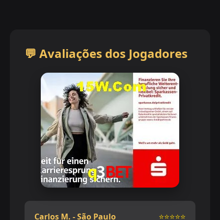
💬 Avaliações dos Jogadores
Carlos M. - São Paulo
⭐⭐⭐⭐⭐