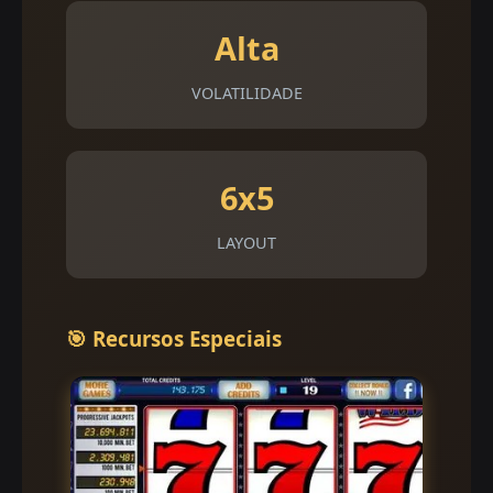
Alta
VOLATILIDADE
6x5
LAYOUT
🎯 Recursos Especiais