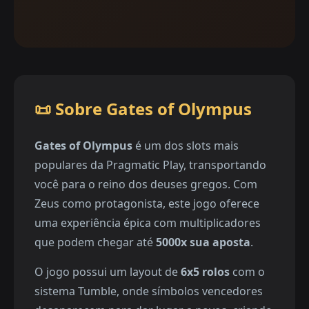
📜 Sobre Gates of Olympus
Gates of Olympus
é um dos slots mais
populares da Pragmatic Play, transportando
você para o reino dos deuses gregos. Com
Zeus como protagonista, este jogo oferece
uma experiência épica com multiplicadores
que podem chegar até
5000x sua aposta
.
O jogo possui um layout de
6x5 rolos
com o
sistema Tumble, onde símbolos vencedores