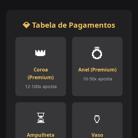
💎 Tabela de Pagamentos
👑
💍
Coroa
Anel (Premium)
(Premium)
10-50x aposta
12-100x aposta
⏳
🏺
Ampulheta
Vaso