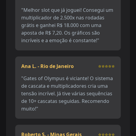
"Melhor slot que já joguei! Consegui um
multiplicador de 2.500x nas rodadas
grátis e ganhei R$ 18.000 com uma
aposta de R$ 7,20. Os gráficos são
incríveis e a emoção é constante!"
Ana L. - Rio de Janeiro
⭐⭐⭐⭐⭐
"Gates of Olympus é viciante! O sistema
de cascata e multiplicadores cria uma
tensão incrível. Já tive várias sequências
de 10+ cascatas seguidas. Recomendo
muito!"
Roberto S. - Minas Gerais
⭐⭐⭐⭐⭐