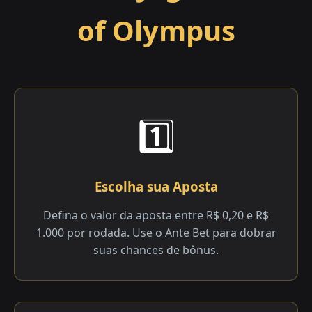
of Olympus
1️⃣
Escolha sua Aposta
Defina o valor da aposta entre R$ 0,20 e R$
1.000 por rodada. Use o Ante Bet para dobrar
suas chances de bônus.