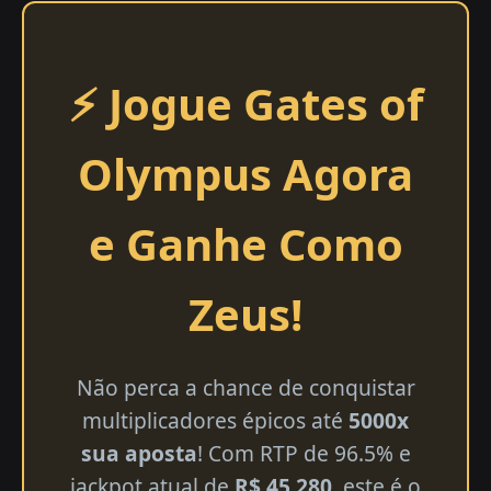
⚡ Jogue Gates of
Olympus Agora
e Ganhe Como
Zeus!
Não perca a chance de conquistar
multiplicadores épicos até
5000x
sua aposta
! Com RTP de 96.5% e
jackpot atual de
R$ 45.280
, este é o