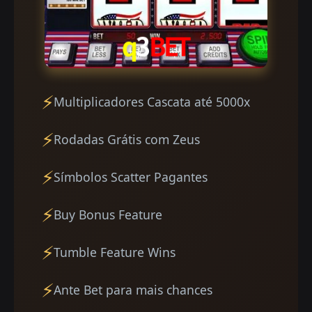
Multiplicadores Cascata até 5000x
Rodadas Grátis com Zeus
Símbolos Scatter Pagantes
Buy Bonus Feature
Tumble Feature Wins
Ante Bet para mais chances