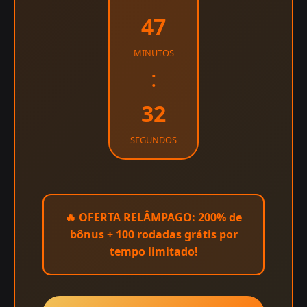
47
MINUTOS
:
32
SEGUNDOS
🔥
OFERTA RELÂMPAGO:
200% de
bônus + 100 rodadas grátis por
tempo limitado!