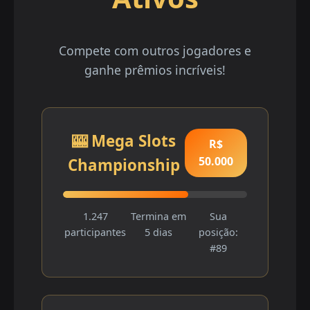
Compete com outros jogadores e
ganhe prêmios incríveis!
🎰 Mega Slots
R$
50.000
Championship
1.247
Termina em
Sua
participantes
5 dias
posição:
#89