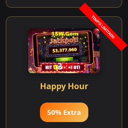
Happy Hour
50% Extra