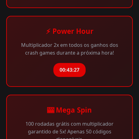
⚡ Power Hour
Multiplicador 2x em todos os ganhos dos
crash games durante a próxima hora!
00:43:27
🎰 Mega Spin
100 rodadas grátis com multiplicador
garantido de 5x! Apenas 50 códigos