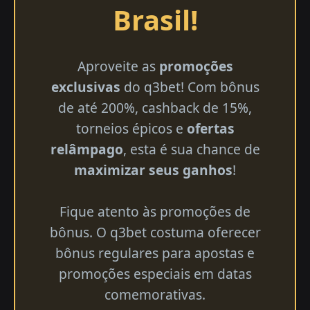
Brasil!
Aproveite as
promoções
exclusivas
do q3bet! Com bônus
de até 200%, cashback de 15%,
torneios épicos e
ofertas
relâmpago
, esta é sua chance de
maximizar seus ganhos
!
Fique atento às promoções de
bônus. O q3bet costuma oferecer
bônus regulares para apostas e
promoções especiais em datas
comemorativas.