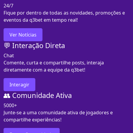
24/7
Fique por dentro de todas as novidades, promoções e
eventos da q3bet em tempo real!
Ver Notícias
💬 Interação Direta
Chat
Comente, curta e compartilhe posts, interaja
diretamente com a equipe da q3bet!
Interagir
👥 Comunidade Ativa
5000+
Junte-se a uma comunidade ativa de jogadores e
compartilhe experiências!