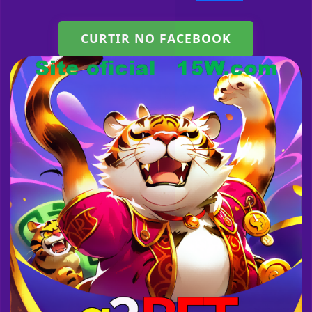
CURTIR NO FACEBOOK