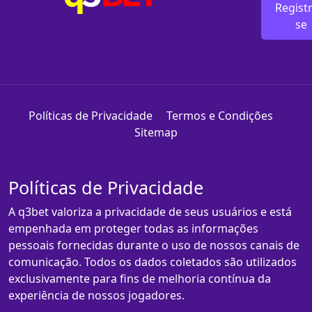
Registr
se
Políticas de Privacidade
Termos e Condições
Sitemap
Políticas de Privacidade
A q3bet valoriza a privacidade de seus usuários e está
empenhada em proteger todas as informações
pessoais fornecidas durante o uso de nossos canais de
comunicação. Todos os dados coletados são utilizados
exclusivamente para fins de melhoria contínua da
experiência de nossos jogadores.