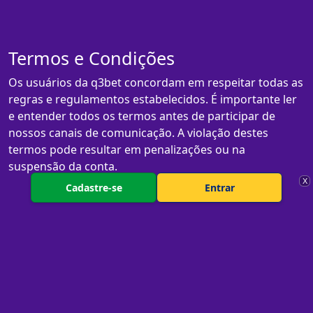
Termos e Condições
Os usuários da q3bet concordam em respeitar todas as
regras e regulamentos estabelecidos. É importante ler
e entender todos os termos antes de participar de
nossos canais de comunicação. A violação destes
termos pode resultar em penalizações ou na
suspensão da conta.
X
Cadastre-se
Entrar