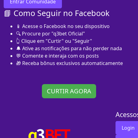
Entrar Comunidade
📘 Como Seguir no Facebook
📱 Acesse o Facebook no seu dispositivo
🔍 Procure por "q3bet Oficial"
👆 Clique em "Curtir" ou "Seguir"
🔔 Ative as notificações para não perder nada
💬 Comente e interaja com os posts
🎁 Receba bônus exclusivos automaticamente
CURTIR AGORA
Acesso
Login