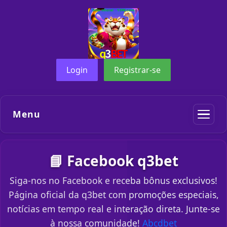
Login
Registrar-se
Menu
📘 Facebook q3bet
Siga-nos no Facebook e receba bônus exclusivos!
Página oficial da q3bet com promoções especiais,
notícias em tempo real e interação direta. Junte-se
à nossa comunidade!
Abcdbet