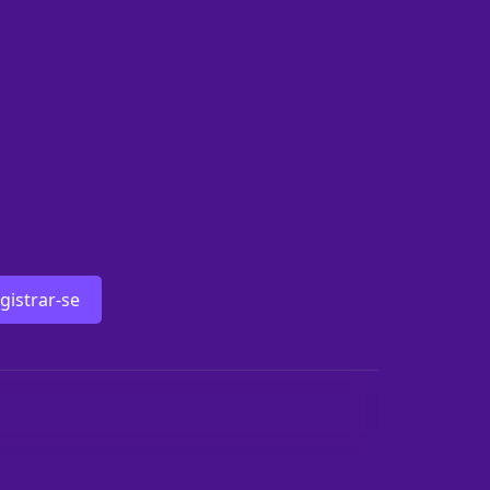
gistrar-se