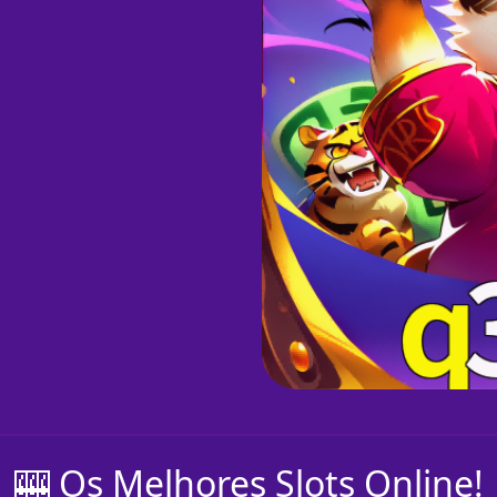
🎰 Os Melhores Slots Online!