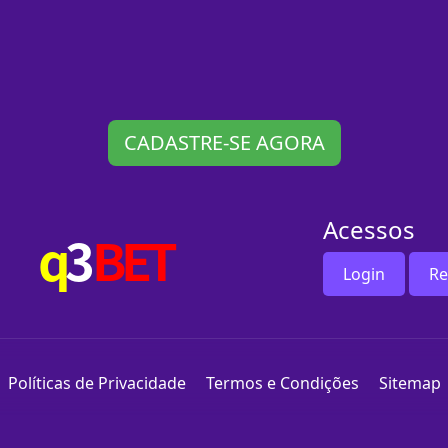
CADASTRE-SE AGORA
Acessos
Login
Re
Políticas de Privacidade
Termos e Condições
Sitemap