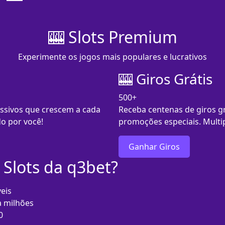
🎰 Slots Premium
Experimente os jogos mais populares e lucrativos
🎰 Giros Grátis
500+
ssivos que crescem a cada
Receba centenas de giros g
o por você!
promoções especiais. Multi
Ganhar Giros
 Slots da q3bet?
veis
a milhões
0