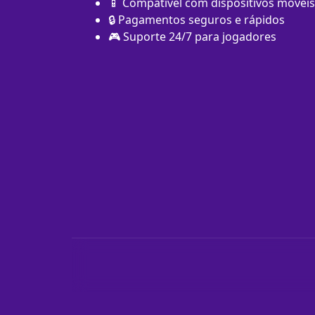
📱 Compatível com dispositivos móveis
🔒 Pagamentos seguros e rápidos
🎮 Suporte 24/7 para jogadores