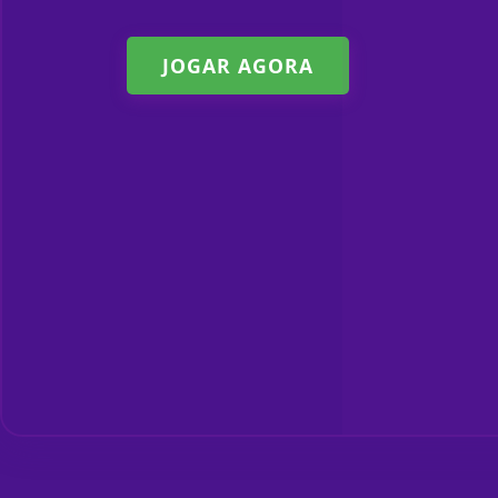
JOGAR AGORA