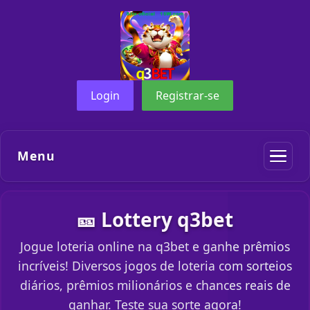
Login
Registrar-se
Menu
🎫 Lottery q3bet
Jogue loteria online na q3bet e ganhe prêmios
incríveis! Diversos jogos de loteria com sorteios
diários, prêmios milionários e chances reais de
ganhar. Teste sua sorte agora!