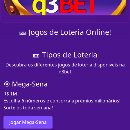
🎫 Jogos de Loteria Online!
🎫 Tipos de Loteria
Descubra os diferentes jogos de loteria disponíveis na
q3bet
🎯 Mega-Sena
R$ 1M
Escolha 6 números e concorra a prêmios milionários!
Sorteios toda semana!
Jogar Mega-Sena