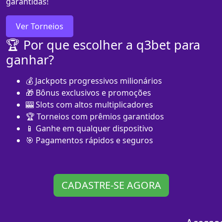
garantidas!
Ver Torneios
🏆 Por que escolher a q3bet para
ganhar?
💰 Jackpots progressivos milionários
🎁 Bônus exclusivos e promoções
🎰 Slots com altos multiplicadores
🏆 Torneios com prêmios garantidos
📱 Ganhe em qualquer dispositivo
🎯 Pagamentos rápidos e seguros
CADASTRE-SE AGORA