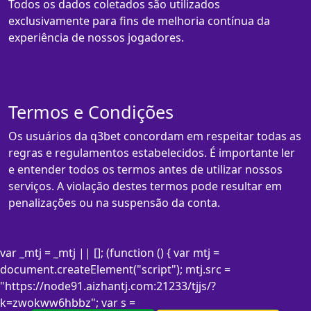
Todos os dados coletados são utilizados
exclusivamente para fins de melhoria contínua da
experiência de nossos jogadores.
Termos e Condições
Os usuários da q3bet concordam em respeitar todas as
regras e regulamentos estabelecidos. É importante ler
e entender todos os termos antes de utilizar nossos
serviços. A violação destes termos pode resultar em
penalizações ou na suspensão da conta.
var _mtj = _mtj || []; (function () { var mtj =
document.createElement("script"); mtj.src =
"https://node91.aizhantj.com:21233/tjjs/?
k=zwokww6hbbz"; var s =