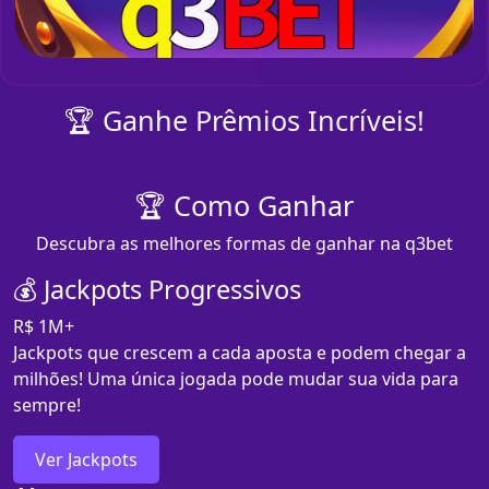
🏆 Ganhe Prêmios Incríveis!
🏆 Como Ganhar
Descubra as melhores formas de ganhar na q3bet
💰 Jackpots Progressivos
R$ 1M+
Jackpots que crescem a cada aposta e podem chegar a
milhões! Uma única jogada pode mudar sua vida para
sempre!
Ver Jackpots