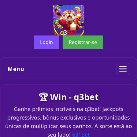
Login
Registrar-se
Menu
🏆 Win - q3bet
Ganhe prêmios incríveis na q3bet! Jackpots
progressivos, bônus exclusivos e oportunidades
únicas de multiplicar seus ganhos. A sorte está ao
seu lado!
631Bet