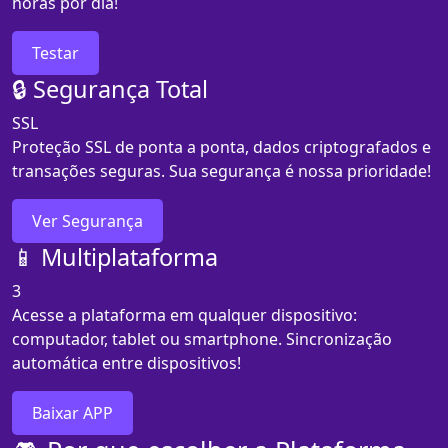
horas por dia!
Testar
🔒 Segurança Total
SSL
Proteção SSL de ponta a ponta, dados criptografados e
transações seguras. Sua segurança é nossa prioridade!
Ver Segurança
📱 Multiplataforma
3
Acesse a plataforma em qualquer dispositivo:
computador, tablet ou smartphone. Sincronização
automática entre dispositivos!
Baixar APP