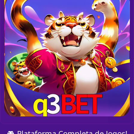
🎮 Plataforma Completa de Jogos!